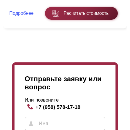
разработки, то при работе с порошково-полимерным
покрытием мы применяем все ноу-хау. Заказчик
Подробнее
Расчитать стоимость
получит готовое изделие с качественной и прочной
защитой. Толщина порошкового окрашивания может
составлять 60-100микрон, то есть, еще больше по
сравнению с
полиэстером
. Каждая деталь при таком
виде декоративного покрытия окрашивается по
отдельности. Фактурно-цветовой ряд намного богаче
и разнообразнее. Порошковая окраска подходит для
стали любой толщины, и здесь не будет никаких
ограничений в процессе работы.
Отправьте заявку или
вопрос
Или позвоните
+7 (958) 578-17-18