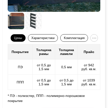
Цены
Характеристики
Комплектация
Толщина
Толщина
Покрытие
Прайс
рамы
ламели
от 0,5 до
от 942
ПЭ
0,5 мм
1,5 мм
руб. кв.м.
от 0,5 до
от 0,5 до
от 1039
ППП
1,5 мм
1,5 мм
руб. кв.м.
* ПЭ - полиэстер, ППП - полимерно-порошковое
покрытие