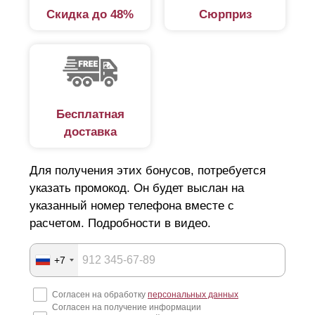
Скидка до 48%
Сюрприз
Дизайнеры и разработчики постарались максимально
разнообразить ассортимент. Среди представленных
вариантов широкий выбор конструкций из серии
«жалюзи». В этой категории несколько вариантов:
стандарт.
Простой, надежный забор.
Бесплатная
доставка
Расположение ламелей горизонтальное,
благодаря чему обеспечивается
Для получения этих бонусов, потребуется
светопропускаемость и продуваемость готового
указать промокод. Он будет выслан на
изделия;
указанный номер телефона вместе с
оптима.
Забор с горизонтально расположенными
расчетом. Подробности в видео.
элементами в виде буквы «Z». Смотрится
эффектно, независимо от высоты, отличается
+7
простотой и легкостью монтажа;
Согласен на обработку
персональных данных
премиум.
Забор с горизонтальным
Согласен на получение информации