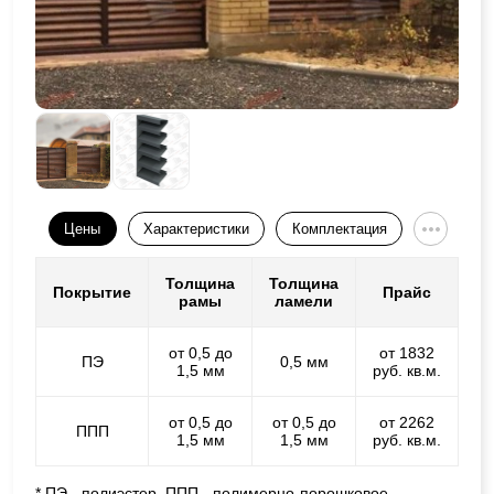
Цены
Характеристики
Комплектация
Толщина
Толщина
Покрытие
Прайс
рамы
ламели
от 0,5 до
от 1832
ПЭ
0,5 мм
1,5 мм
руб. кв.м.
от 0,5 до
от 0,5 до
от 2262
ППП
1,5 мм
1,5 мм
руб. кв.м.
* ПЭ - полиэстер, ППП - полимерно-порошковое