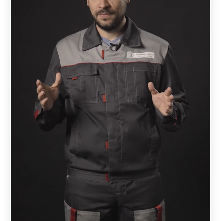
ламелей. Тем, кто заказывает забор впервые, можно
изучить на странице компании возможные схемы
расположения элементов. Если возникнут вопросы,
всегда можно обратиться к менеджеру.
Многие клиенты уделяют большое внимание
защищенности и закрытости своих владений от
посторонних. Если в конструкции выбрать
максимальную величину нахлеста, то участок будет
защищен от любопытных глаз. В этом случае ламели
лягут практически вплотную друг к другу и снаружи
ничего не будет видно, за исключением неба.
В каталоге заборов из металла есть и
другие варианты:
ранчо.
Это модель с горизонтально