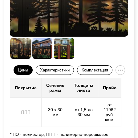
Цены
Характеристики
Комплектация
Сечение
Толщина
Покрытие
Прайс
рамы
листа
от
30 х 30
от 1,5 до
11962
ППП
мм
30 мм
руб.
кв.м.
* ПЭ - полиэстер, ППП - полимерно-порошковое