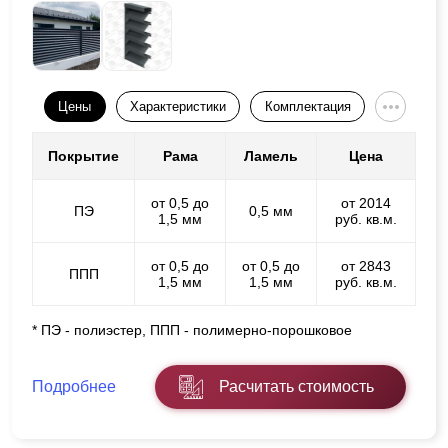
Цены
Характеристики
Комплектация
Покрытие
Рама
Ламель
Цена
от 0,5 до
от 2014
ПЭ
0,5 мм
1,5 мм
руб. кв.м.
от 0,5 до
от 0,5 до
от 2843
ППП
1,5 мм
1,5 мм
руб. кв.м.
* ПЭ - полиэстер, ППП - полимерно-порошковое
Подробнее
Расчитать стоимость