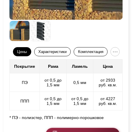
Цены
Характеристики
Комплектация
Покрытие
Рама
Ламель
Цена
от 0,5 до
от 2933
ПЭ
0,5 мм
1,5 мм
руб. кв.м.
от 0,5 до
от 0,5 до
от 4227
ППП
1,5 мм
1,5 мм
руб. кв.м.
* ПЭ - полиэстер, ППП - полимерно-порошковое