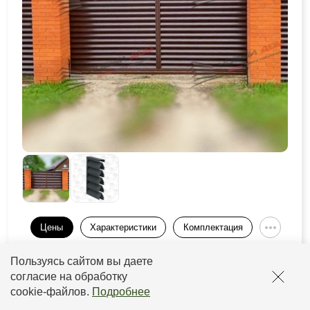
Цены
Характеристики
Комплектация
Пользуясь сайтом вы даете
Толщина
Толщина
Покрытие
Прайс
рамы
ламели
согласие на обработку
cookie-файлов
.
Подробнее
от 0,5 до
от 2933