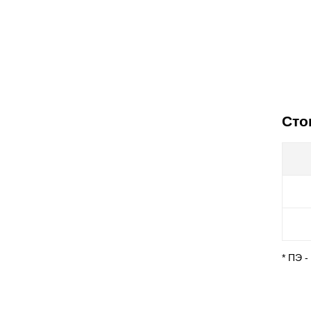
Сто
* ПЭ 