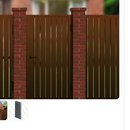
ВЫБОР ПО ХАРАКТЕРИСТИКАМ
Горизонтальные заборы
Высокие заборы
Красивые, дизайнерские заборы
ВЫБОР ПО СПОСОБУ МОНТАЖА
Заборы под ключ
Готовые заборы
Комплекты заборов-лего "сделай сам"
Быстровозводимые заборы