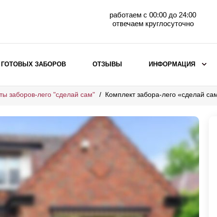
работаем с 00:00 до 24:00
отвечаем круглосуточно
 ГОТОВЫХ ЗАБОРОВ
ОТЗЫВЫ
ИНФОРМАЦИЯ
ты заборов-лего "сделай сам"
Комплект забора-лего «сделай са
ВЫБОР ПО МАТЕРИАЛУ
Заборы с кирпичными столбами
Заборы из евроштакетника
горизонтального
Металлические заборы для дачи
Забор жалюзи с кирпичными столбами
Металлические заборы
Металлические ограждения