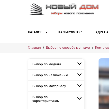
КАТАЛОГ
КАЛЬКУЛЯТОР
АДРЕСА
Главная
Выбор по способу монтажа
Комплек
ВЫБОР ПО МОДЕЛИ
Заборы Ранчо
Выбор по модели
Заборы Хай-тек
Заборы Классика
Выбор по назначению
Заборы Ранчо
Заборы Жалюзи
Заборы Хай-тек
Выбор по материалу
Заборы и ограждения для
Заборы Классика
детских садов
ВЫБОР ПО НАЗНАЧЕНИЮ
Заборы Жалюзи
Выбор по
Заборы с кирпичными столбами
Заборы для дачи
характеристикам
Заборы и ограждения для детских
Заборы из евроштакетника
Элитные заборы для коттеджей
садов