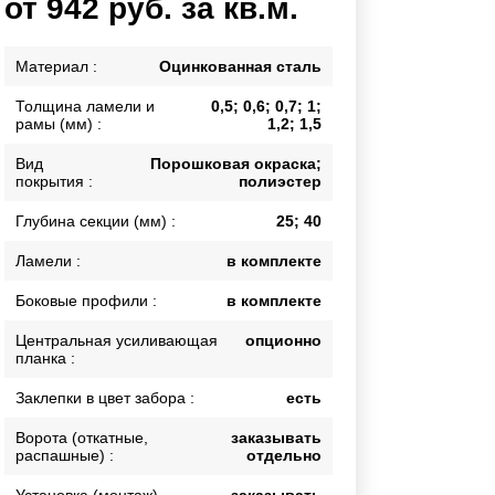
от 942 руб. за кв.м.
Каркасы ворот
Калитки
Материал :
Оцинкованная сталь
Входные группы
Толщина ламели и
0,5; 0,6; 0,7; 1;
рамы (мм) :
1,2; 1,5
ВСЕ ДЛЯ ЗАБОРА
Вид
Порошковая окраска;
покрытия :
полиэстер
Панели для забора
Глубина секции (мм) :
25; 40
Ламели :
в комплекте
Боковые профили :
в комплекте
Центральная усиливающая
опционно
планка :
Заклепки в цвет забора :
есть
Ворота (откатные,
заказывать
распашные) :
отдельно