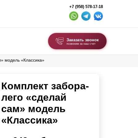
+7 (958) 578-17-18
Заказать звонок
позвоним за наш счет
м» модель «Классика»
ВЫБОР ПО ТИПУ
Модульные заборы и ограждения
Комплект забора-
Комбинированные заборы
Секционные заборы
лего «сделай
сам» модель
ВОРОТА И КАЛИТКИ
«Классика»
Ворота откатные
Ворота распашные
Ворота складные гармошка