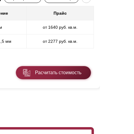
ение
Прайс
Покр
м
от 1640 руб. кв.м.
П
1,5 мм
от 2277 руб. кв.м.
ПП
* ПЭ - поли
Расчитать стоимость
Подробнее